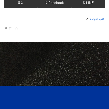
X
Facebook
LINE
sagaraya
ホーム