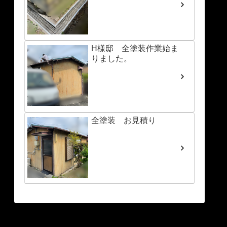
H様邸 全塗装作業始ま
りました。
全塗装 お見積り