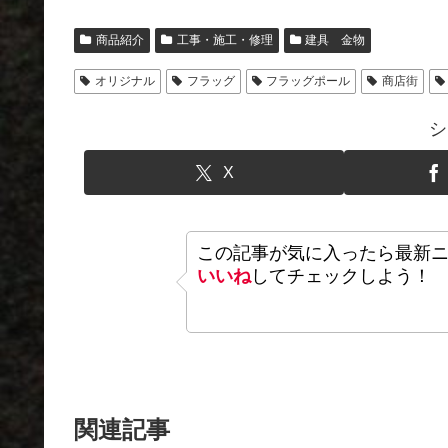
商品紹介
工事・施工・修理
建具 金物
オリジナル
フラッグ
フラッグポール
商店街
シ
X
この記事が気に入ったら最新
いいね
してチェックしよう！
関連記事