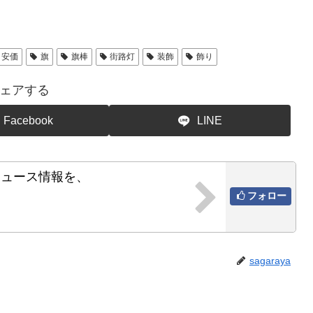
安価
旗
旗棒
街路灯
装飾
飾り
ェアする
Facebook
LINE
ニュース情報を、
フォロー
sagaraya