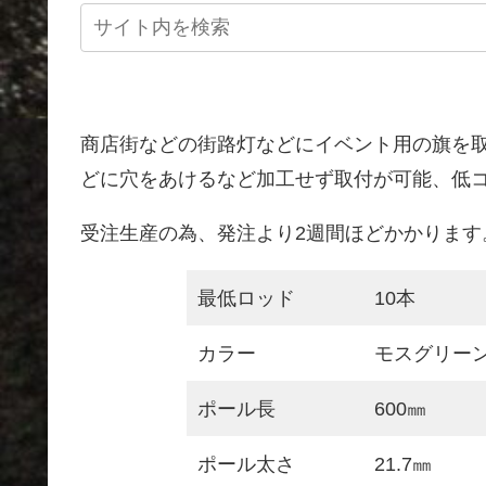
商店街などの街路灯などにイベント用の旗を
どに穴をあけるなど加工せず取付が可能、低
受注生産の為、発注より2週間ほどかかります
最低ロッド
10本
カラー
モスグリー
ポール長
600㎜
ポール太さ
21.7㎜