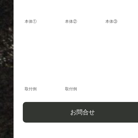
本体①
本体②
本体③
取付例
取付例
お問合せ